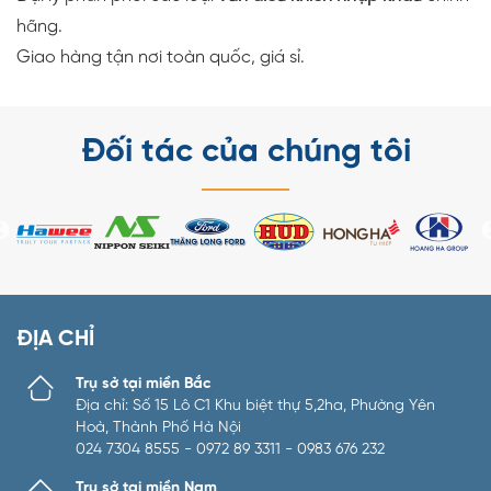
hãng.
Giao hàng tận nơi toàn quốc, giá sỉ.
Đối tác của chúng tôi
ĐỊA CHỈ
Trụ sở tại miền Bắc
Địa chỉ: Số 15 Lô C1 Khu biệt thự 5,2ha, Phường Yên
Hoà, Thành Phố Hà Nội
024 7304 8555 - 0972 89 3311 - 0983 676 232
Trụ sở tại miền Nam