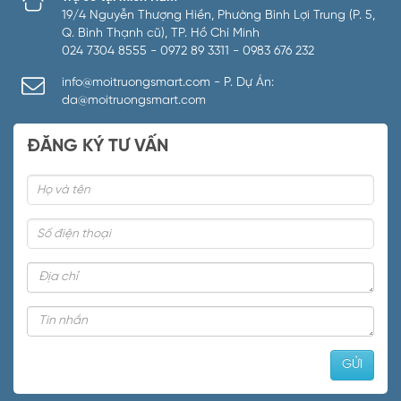
19/4 Nguyễn Thượng Hiền, Phường Bình Lợi Trung (P. 5,
Q. Bình Thạnh cũ), TP. Hồ Chí Minh
024 7304 8555 - 0972 89 3311 - 0983 676 232
info@moitruongsmart.com - P. Dự Án:
da@moitruongsmart.com
ĐĂNG KÝ TƯ VẤN