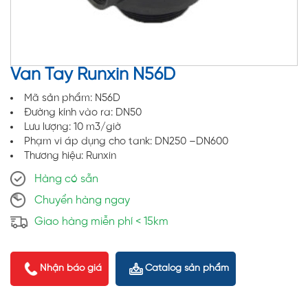
Van Tay Runxin N56D
Mã sản phẩm: N56D
Đường kính vào ra: DN50
Lưu lượng: 10 m3/giờ
Phạm vi áp dụng cho tank: DN250 –DN600
Thương hiệu: Runxin
Hàng có sẵn
Chuyển hàng ngay
Giao hàng miễn phí < 15km
Nhận báo giá
Catalog sản phẩm