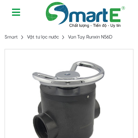
Smart
Vật tư lọc nước
Van Tay Runxin N56D