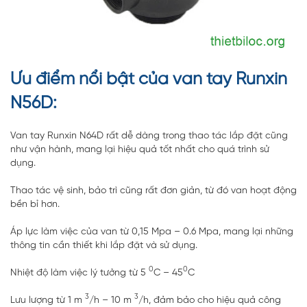
Ưu điểm nổi bật của van tay Runxin
N56D:
Van tay Runxin N64D rất dễ dàng trong thao tác lắp đặt cũng
như vận hành, mang lại hiệu quả tốt nhất cho quá trình sử
dụng.
Thao tác vệ sinh, bảo trì cũng rất đơn giản, từ đó van hoạt động
bền bỉ hơn.
Áp lực làm việc của van từ 0,15 Mpa – 0.6 Mpa, mang lại những
thông tin cần thiết khi lắp đặt và sử dụng.
0
0
Nhiệt độ làm việc lý tưởng từ 5
C – 45
C
3
3
Lưu lượng từ 1 m
/h – 10 m
/h, đảm bảo cho hiệu quả công