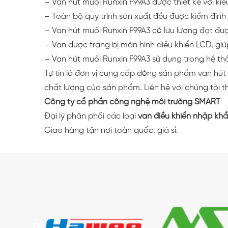
– Van hút muối Runxin F99A3 được thiết kế với ki
– Toàn bộ quy trình sản xuất đều được kiểm địn
– Van hút muối Runxin F99A3 có lưu lượng đạt đư
– Van được trang bị màn hình điều khiển LCD, gi
– Van hút muối Runxin F99A3 sử dụng trong hệ th
Tự tin là đơn vị cung cấp dòng sản phẩm van hút
chất lượng của sản phẩm. Liên hệ với chúng tôi th
Công ty cổ phần công nghệ môi trường SMART
Đại lý phân phối các loại
van điều khiển nhập kh
Giao hàng tận nơi toàn quốc, giá sỉ.