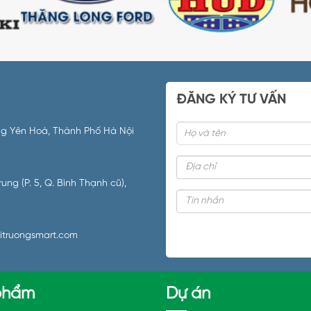
ĐĂNG KÝ TƯ VẤN
ường Yên Hoà, Thành Phố Hà Nội
ng (P. 5, Q. Bình Thạnh cũ),
itruongsmart.com
phẩm
Dự án