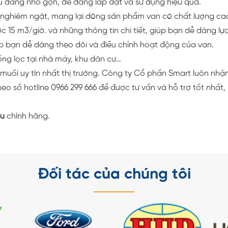
ểu dáng nhỏ gọn, dễ dàng lắp đặt và sử dụng hiệu quả.
h nghiêm ngặt, mang lại dòng sản phẩm van có chất lượng ca
ợc 15 m3/giờ. và những thông tin chi tiết, giúp bạn dễ dàng 
úp bạn dễ dàng theo dõi và điều chỉnh hoạt động của van.
ống lọc tại nhà máy, khu dân cư…
 muối uy tín nhất thị trường. Công ty Cổ phần Smart luôn nh
eo số hotline 0966 299 666 để được tư vấn và hỗ trợ tốt nhất,
ẩu
chính hãng.
Đối tác của chúng tôi