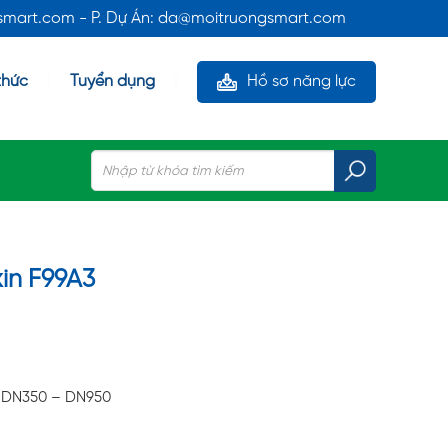
gsmart.com - P. Dự Án: da@moitruongsmart.com
thức
Tuyển dụng
Hồ sơ năng lực
in F99A3
: DN350 – DN950