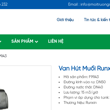
6 232
Email : info@moitruon
Giới thiệu
Tin tức & kiến 
SẢN PHẨM
LIÊN HỆ
99A3
Van Hút Muối Runx
Mã sản phẩm: F99A3
Đường kính vào ra: DN50
Đường nước thải: DN40
Lưu lượng: 15 m3/giờ
Phạm vi áp dụng cho tank
Thương hiệu: Runxin