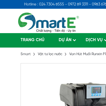
Hotline : 024 7304 8555 - 0972 89 3311 - 0983 67
TRANG CHỦ
DỰ ÁN
DỊCH VỤ
Smart
Vật tư lọc nước
Van Hút Muối Runxin F