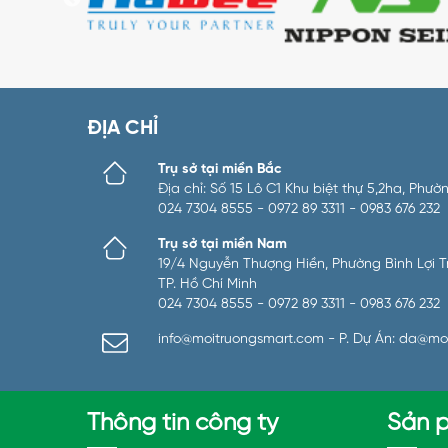
ĐỊA CHỈ
Trụ sở tại miền Bắc
Địa chỉ: Số 15 Lô C1 Khu biệt thự 5,2ha, Ph
024 7304 8555 - 0972 89 3311 - 0983 676 232
Trụ sở tại miền Nam
19/4 Nguyễn Thượng Hiền, Phường Bình Lợi Tru
TP. Hồ Chí Minh
024 7304 8555 - 0972 89 3311 - 0983 676 232
info@moitruongsmart.com - P. Dự Án: da@mo
Thông tin công ty
Sản 