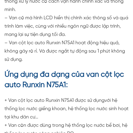
thống xử lý nước có cách vận hành chính xác và thông
minh.
– Van có mà hình LCD hiển thị chính xác thông số và quá
trình làm việc, cùng với nhiều ngôn ngữ được lập trình,
mang lại sự tiện dụng tối đa.
– Van cột lọc auto Runxin N75A1 hoạt động hiệu quả,
không gây rò rỉ. Và được ngắt tự động sau 1 phút không
sử dụng.
Ứng dụng đa dạng của van cột lọc
auto Runxin N75A1:
+ Van cột lọc auto Runxin N75A1 được sử dụngvới hệ
thống lọc nước giếng khoan, hệ thống lọc nước sinh hoạt
tại khu dân cư…
+ Van còn được dùng trong hệ thống lọc nước bể bơi, hệ