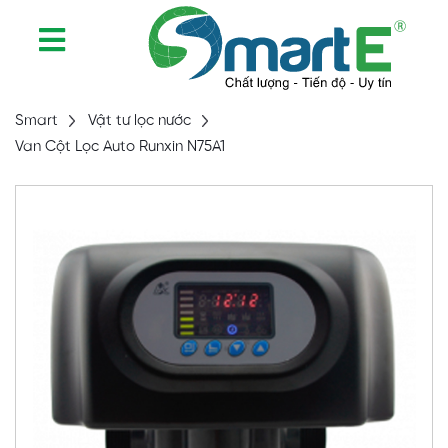
Smart
Vật tư lọc nước
Van Cột Lọc Auto Runxin N75A1