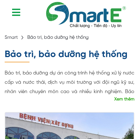
Smart
Bảo trì, bảo dưỡng hệ thống
Bảo trì, bảo dưỡng hệ thống
Bảo trì, bảo dưỡng dự án công trình hệ thống xử lý nước
cấp và nước thải, dịch vụ môi trường với đội ngũ kỹ sư,
nhân viên chuyên môn cao và nhiều kinh nghiệm. Bảo
Xem thêm
trì hệ thống xử lý nước cấp và nước thải là công việc
kiểm tra máy móc, thiết bị để kịp thời phát hiện, đảm
bảo chúng hoạt động ổn định. Đồng thời, công việc này
còn nâng cao khả năng phòng tránh những sự cố hỏng
hóc, đảm bảo cho chất lượng nước thải đầu ra đạt đúng