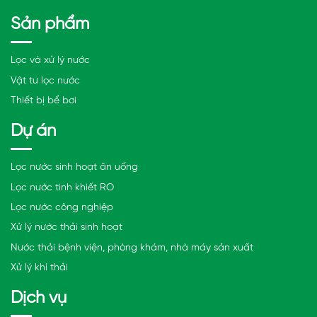
cần thực hiện.
Sản phẩm
Đào tạo nhân viên: Đảm bảo rằng những người thực hiện
Lọc và xử lý nước
bảo trì và bảo dưỡng có đủ kiến thức và kỹ năng cần
Vật tư lọc nước
thiết. Đào tạo định kỳ và cập nhật kiến thức mới là quan
Thiết bị bể bơi
trọng để đảm bảo tính hiệu quả và an toàn của quá trình
bảo trì.
Dự án
Lọc nước sinh hoạt ăn uống
Lọc nước tinh khiết RO
Lọc nước công nghiệp
Xử lý nước thải sinh hoạt
Nước thải bệnh viện, phòng khám, nhà máy sản xuất
Xử lý khí thải
Dịch vụ