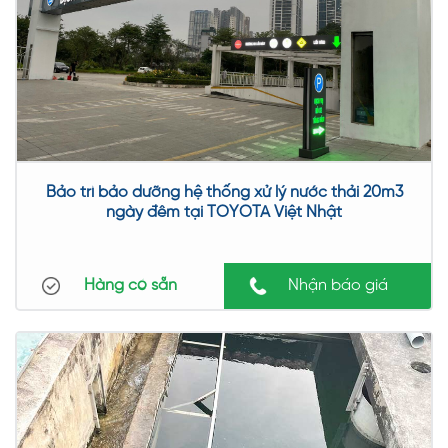
Bảo trì bảo dưỡng hệ thống xử lý nước thải 20m3
Việc bảo dưỡng hệ thống xử lý nước thải sẽ được diễn ra
ngày đêm tại TOYOTA Việt Nhật
theo định kỳ nhằm thường xuyên kiểm tra, ngăn ngừa sự
cố. Bên cạnh đó, các thiết bị này cũng cần được kiểm tra
Hàng có sẵn
Nhận báo giá
thường xuyên để nhanh chóng phát hiện các sự cố bất
ngờ.
Vì sao cần bảo trì, bảo dưỡng dự án công trình hệ thống
xử lý nước cấp và nước thải, dịch vụ môi trường
Bảo trì và bảo dưỡng dự án công trình hệ thống xử lý