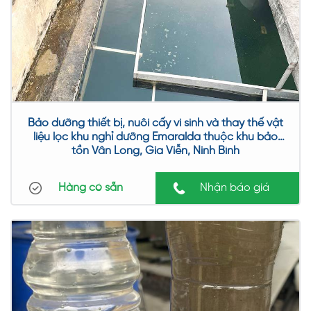
nước cấp và nước thải, cũng như dịch vụ môi trường, là
một phần quan trọng để đảm bảo rằng hệ thống hoạt
động hiệu quả và duy trì được chất lượng nước và môi
trường. Dưới đây là một số lý do cụ thể vì sao việc bảo trì
và bảo dưỡng là quan trọng:
Bảo dưỡng thiết bị, nuôi cấy vi sinh và thay thế vật
Dùng hết vòng đời của thiết bị: Hệ thống xử lý nước thải
liệu lọc khu nghỉ dưỡng Emaralda thuộc khu bảo
tồn Vân Long, Gia Viễn, Ninh Bình
và cung cấp nước cấp thường bao gồm nhiều thiết bị,
máy móc và linh kiện phức tạp. Bảo trì định kỳ giúp đảm
Hàng có sẵn
Nhận báo giá
bảo rằng các thiết bị này được sử dụng đến hết cuộc đời
của chúng và ngăn chặn sự hỏng hóc hoặc suy giảm
hiệu suất.
Dùng năng lượng và tài nguyên hiệu quả: Hệ thống xử lý
nước tiêu tốn nhiều năng lượng và tài nguyên. Bằng cách