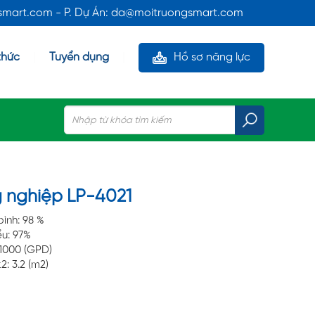
gsmart.com - P. Dự Án: da@moitruongsmart.com
thức
Tuyển dụng
Hồ sơ năng lực
 nghiệp LP-4021
ình: 98 %
ểu: 97%
 1000 (GPD)
: 3.2 (m2)