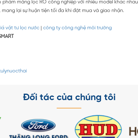
n phẩm màng lọc RO công nghiệp với nhiều model khác nhau,
 mang lại sự huận tiện tối đa khi đặt mua và giao nhận.
iá vật tư lọc nước
|
công ty công nghệ môi trường
SMART
ulynuocthai
Đối tác của chúng tôi