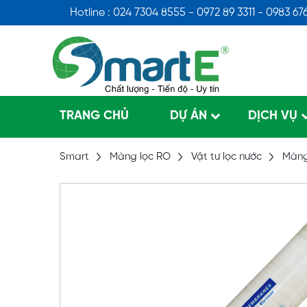
Hotline : 024 7304 8555 - 0972 89 3311 - 0983 67
TRANG CHỦ
DỰ ÁN
DỊCH VỤ
Smart
Màng lọc RO
Vật tư lọc nước
Màng