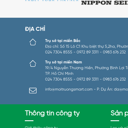
ĐỊA CHỈ
Trụ sở tại miền Bắc
Địa chỉ: Số 15 Lô C1 Khu biệt thự 5,2ha, Ph
024 7304 8555 - 0972 89 3311 - 0983 676 232
Trụ sở tại miền Nam
19/4 Nguyễn Thượng Hiền, Phường Bình Lợi Tru
TP. Hồ Chí Minh
024 7304 8555 - 0972 89 3311 - 0983 676 232
info@moitruongsmart.com - P. Dự Án: da@mo
Thông tin công ty
Sản 