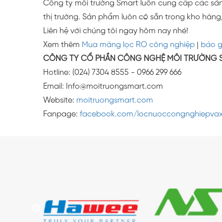
Công ty môi trường Smart luôn cung cấp các sả
thị trường. Sản phẩm luôn có sẵn trong kho hàng,
Liên hệ với chúng tôi ngay hôm nay nhé!
Xem thêm
Mua màng lọc RO công nghiệp
|
báo g
CÔNG TY CỔ PHẦN CÔNG NGHỆ MÔI TRƯỜNG 
Hotline: (024) 7304 8555 - 0966 299 666
Email: Info@moitruongsmart.com
Website:
moitruongsmart.com
Fanpage:
facebook.com/locnuoccongnghiepvax