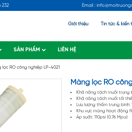
6 232
Email : info@moitruon
Giới thiệu
Tin tức & kiến 
SẢN PHẨM
LIÊN HỆ
 lọc RO công nghiệp LP-4021
Màng lọc RO công
Khả năng tách muối trung b
Khả năng tách muối tối thi
Lưu lượng thấm trung bình:
Khu vực màng hoạt động ft2
Áp suất: 110psi (0.76 Mpa)