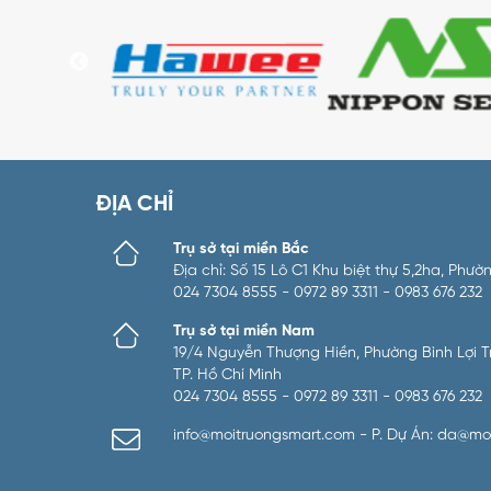
ĐỊA CHỈ
Trụ sở tại miền Bắc
Địa chỉ: Số 15 Lô C1 Khu biệt thự 5,2ha, Ph
024 7304 8555 - 0972 89 3311 - 0983 676 232
Trụ sở tại miền Nam
19/4 Nguyễn Thượng Hiền, Phường Bình Lợi Tru
TP. Hồ Chí Minh
024 7304 8555 - 0972 89 3311 - 0983 676 232
info@moitruongsmart.com - P. Dự Án: da@mo