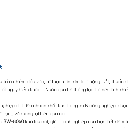
:
u tố ô nhiễm đầu vào, từ thạch tín, kim loại nặng, sắt, thuốc diệ
ất nguy hiểm khác…. Nước qua hệ thống lọc trở nên tinh khiết
ghiệp đạt tiêu chuẩn khắt khe trong xử lý công nghiệp, dược
sử dụng và mang lại hiệu quả cao.
ệp
BW-8040
khá lâu dài, giúp oanh nghiệp của bạn tiết kiệm tố