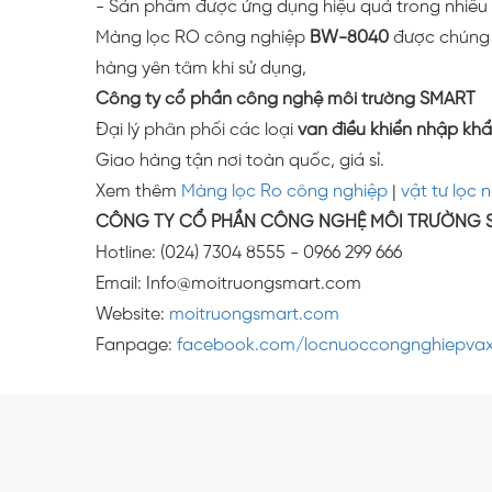
- Sản phẩm được ứng dụng hiệu quả trong nhiều hệ
Màng lọc RO công nghiệp
BW-8040
được chúng t
hàng yên tâm khi sử dụng,
Công ty cổ phần công nghệ môi trường SMART
Đại lý phân phối các loại
van điều khiển nhập kh
Giao hàng tận nơi toàn quốc, giá sỉ.
Xem thêm
Màng lọc Ro công nghiệp
|
vật tư lọc 
CÔNG TY CỔ PHẦN CÔNG NGHỆ MÔI TRƯỜNG 
Hotline: (024) 7304 8555 - 0966 299 666
Email: Info@moitruongsmart.com
Website:
moitruongsmart.com
Fanpage:
facebook.com/locnuoccongnghiepvax