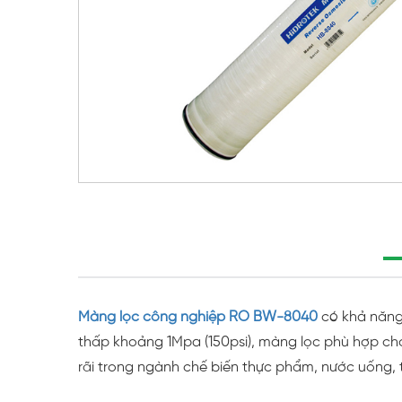
Màng lọc công nghiệp RO BW-8040
có khả năng 
thấp khoảng 1Mpa (150psi), màng lọc phù hợp c
rãi trong ngành chế biến thực phẩm, nước uống, t