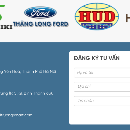
ĐĂNG KÝ TƯ VẤN
ường Yên Hoà, Thành Phố Hà Nội
ng (P. 5, Q. Bình Thạnh cũ),
itruongsmart.com