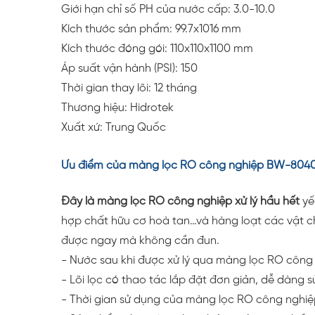
Giới hạn chỉ số PH của nước cấp: 3.0-10.0
Kích thước sản phẩm: 99.7x1016 mm
Kích thước đóng gói: 110x110x1100 mm
Áp suất vận hành (PSI): 150
Thời gian thay lõi: 12 tháng
Thương hiệu: Hidrotek
Xuất xứ: Trung Quốc
Ưu điểm của màng lọc RO công nghiệp BW-8040
Đây là màng lọc RO công nghiệp xử lý hầu hết
yế
hợp chất hữu cơ hoà tan…và hàng loạt các vật ch
được ngay mà không cần đun.
- Nước sau khi được xử lý qua màng lọc RO công n
- Lõi lọc có thao tác lắp đặt đơn giản, dễ dàng 
- Thời gian sử dụng của màng lọc RO công nghi