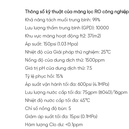
Thông số kỹ thuật của màng lọc RO công nghiệ
Khả năng tách muối trung bình: 99%
Lưu lượng thấm trung bình (GPD): 10000
Khu vực màng hoạt động ft2: 37(m2)
Áp suất: 150psi (1.03 Mpa)
Nhiệt độ của Giải pháp thử nghiệm: 25°C
Nồng độ của dung dịch thử: 1500ppm
Giá trị pH của dung dịch thử: 7.5
Tỷ lệ phục hồi: 15%
Áp suất vận hành tối đa: 600psi (4.1MPa)
Lưu lượng nước cấp tối đa: 75gpm (8040)/16gpm 
Nhiệt độ nước cấp tối đa: 45°C
Chỉ số nồng độ bùn: 5
Giảm áp suất tối đa: 15psi (0.1MPa)
Hàm lượng Clo dư: <0.1ppm