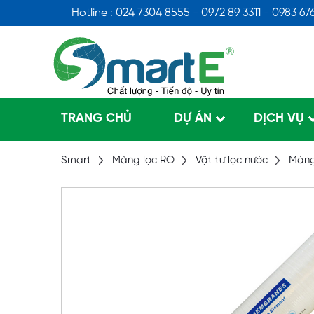
Hotline : 024 7304 8555 - 0972 89 3311 - 0983 67
TRANG CHỦ
DỰ ÁN
DỊCH VỤ
Smart
Màng lọc RO
Vật tư lọc nước
Màng