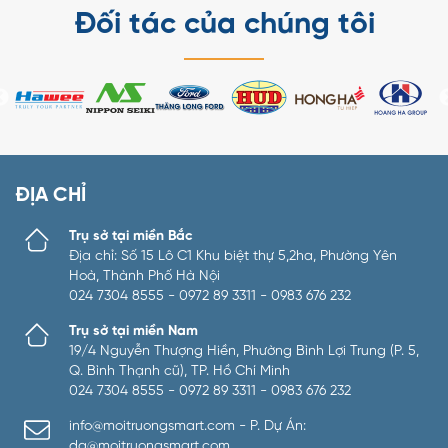
Đối tác của chúng tôi
ĐỊA CHỈ
Trụ sở tại miền Bắc
Địa chỉ: Số 15 Lô C1 Khu biệt thự 5,2ha, Phường Yên
Hoà, Thành Phố Hà Nội
024 7304 8555 - 0972 89 3311 - 0983 676 232
Trụ sở tại miền Nam
19/4 Nguyễn Thượng Hiền, Phường Bình Lợi Trung (P. 5,
Q. Bình Thạnh cũ), TP. Hồ Chí Minh
024 7304 8555 - 0972 89 3311 - 0983 676 232
info@moitruongsmart.com - P. Dự Án:
da@moitruongsmart.com