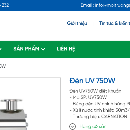
6 232
Email : info@moitruon
Giới thiệu
Tin tức & kiến 
SẢN PHẨM
LIÊN HỆ
50W
Đèn UV 750W
Ðèn UV750W diệt khuẩn
- Mã SP: UV750W
- Bóng dèn UV chính hãng Ph
- Xử lí nước tinh khiết: 50m3
- Thương hiệu: CARNATION
Hàng có sẵn