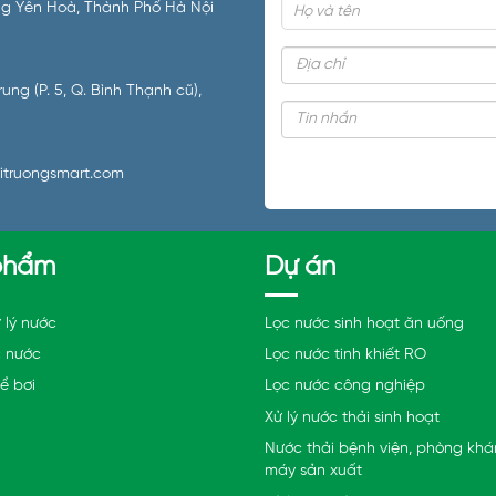
ường Yên Hoà, Thành Phố Hà Nội
ng (P. 5, Q. Bình Thạnh cũ),
itruongsmart.com
phẩm
Dự án
 lý nước
Lọc nước sinh hoạt ăn uống
c nước
Lọc nước tinh khiết RO
bể bơi
Lọc nước công nghiệp
Xử lý nước thải sinh hoạt
Nước thải bệnh viện, phòng kh
máy sản xuất