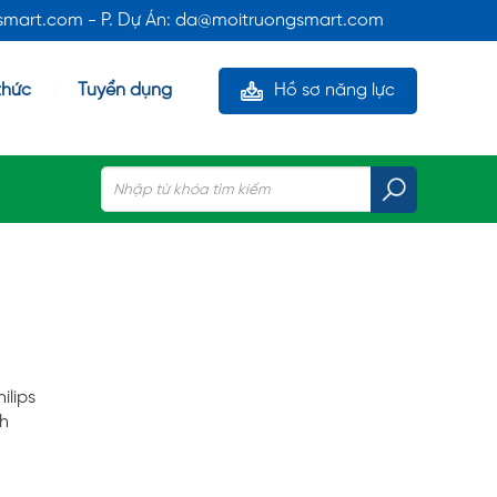
gsmart.com - P. Dự Án: da@moitruongsmart.com
thức
Tuyển dụng
Hồ sơ năng lực
ilips
/h