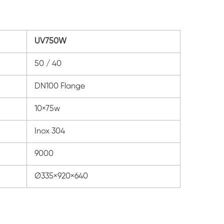
UV750W
50 / 40
DN100 Flange
10×75w
Inox 304
9000
Ø335×920×640