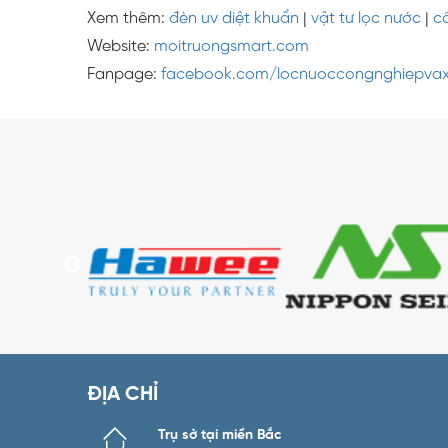
Xem thêm:
đèn uv diệt khuẩn
|
vật tư lọc nước
|
c
Website:
moitruongsmart.com
Fanpage:
facebook.com/locnuoccongnghiepvax
ĐỊA CHỈ
Trụ sở tại miền Bắc