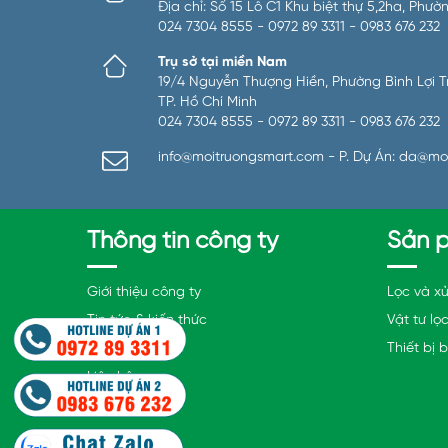
Địa chỉ: Số 15 Lô C1 Khu biệt thự 5,2ha, Ph
024 7304 8555 - 0972 89 3311 - 0983 676 232
Trụ sở tại miền Nam
19/4 Nguyễn Thượng Hiền, Phường Bình Lợi Tru
TP. Hồ Chí Minh
024 7304 8555 - 0972 89 3311 - 0983 676 232
info@moitruongsmart.com - P. Dự Án: da@mo
Thông tin công ty
Sản 
Giới thiệu công ty
Lọc và xử
Tin tức & kiến thức
Vật tư lọ
Hồ sơ năng lực
Thiết bị 
Liên hệ