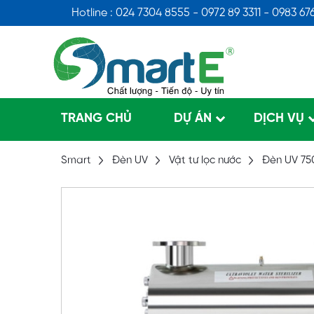
Hotline : 024 7304 8555 - 0972 89 3311 - 0983 67
TRANG CHỦ
DỰ ÁN
DỊCH VỤ
Smart
Đèn UV
Vật tư lọc nước
Đèn UV 7