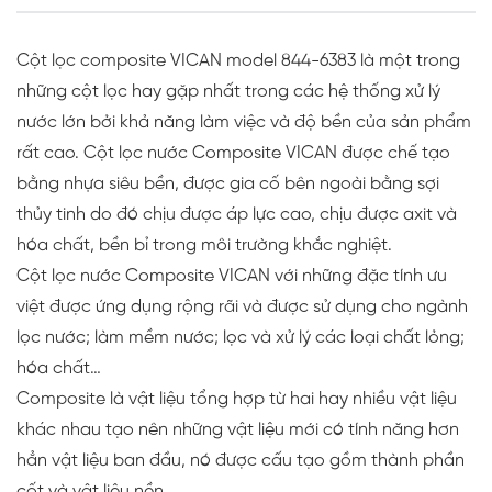
Cột lọc composite VICAN model 844-6383 là một trong
những cột lọc hay gặp nhất trong các hệ thống xử lý
nước lớn bởi khả năng làm việc và độ bền của sản phẩm
rất cao. Cột lọc nước Composite VICAN được chế tạo
bằng nhựa siêu bền, được gia cố bên ngoài bằng sợi
thủy tinh do đó chịu được áp lực cao, chịu được axit và
hóa chất, bền bỉ trong môi trường khắc nghiệt.
Cột lọc nước Composite VICAN với những đặc tính ưu
việt được ứng dụng rộng rãi và được sử dụng cho ngành
lọc nước; làm mềm nước; lọc và xử lý các loại chất lỏng;
hóa chất…
Composite là vật liệu tổng hợp từ hai hay nhiều vật liệu
khác nhau tạo nên những vật liệu mới có tính năng hơn
hẳn vật liệu ban đầu, nó được cấu tạo gồm thành phần
cốt và vật liệu nền.