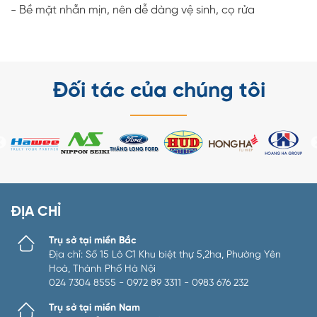
- Bề mặt nhẵn mịn, nên dễ dàng vệ sinh, cọ rửa
Đối tác của chúng tôi
ĐỊA CHỈ
Trụ sở tại miền Bắc
Địa chỉ: Số 15 Lô C1 Khu biệt thự 5,2ha, Phường Yên
Hoà, Thành Phố Hà Nội
024 7304 8555 - 0972 89 3311 - 0983 676 232
Trụ sở tại miền Nam