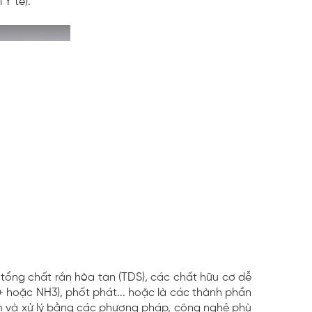
Y tế).
 tổng chất rắn hòa tan (TDS), các chất hữu cơ dễ
4+ hoặc NH3), phốt phát... hoặc là các thành phần
gom và xử lý bằng các phương pháp, công nghệ phù