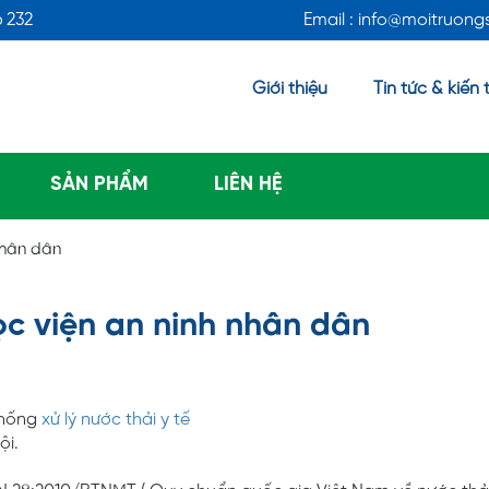
6 232
Email : info@moitruon
Giới thiệu
Tin tức & kiến 
SẢN PHẨM
LIÊN HỆ
 nhân dân
học viện an ninh nhân dân
thống
xử lý nước thải y tế
ội.