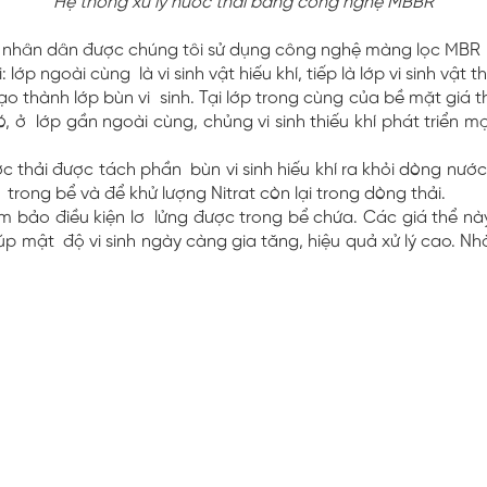
Hệ thống xử lý nước thải bằng công nghệ MBBR
Ninh nhân dân được chúng tôi sử dụng công nghệ màng lọc MBR
lớp ngoài cùng là vi sinh vật hiếu khí, tiếp là lớp vi sinh vật th
ạo thành lớp bùn vi sinh. Tại lớp trong cùng của bề mặt giá t
, ở lớp gần ngoài cùng, chủng vi sinh thiếu khí phát triển mạ
c thải được tách phần bùn vi sinh hiếu khí ra khỏi dòng nước
c trong bể và để khử lượng Nitrat còn lại trong dòng thải.
đảm bảo điều kiện lơ lửng được trong bể chứa. Các giá thể 
giúp mật độ vi sinh ngày càng gia tăng, hiệu quả xử lý cao. 