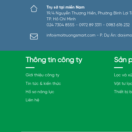
Trụ sở tại miền Nam
19/4 Nguyễn Thượng Hiền, Phường Bình Lợi Tru
TP. Hồ Chí Minh
024 7304 8555 - 0972 89 3311 - 0983 676 232
info@moitruongsmart.com - P. Dự Án: da@mo
Thông tin công ty
Sản 
Giới thiệu công ty
Lọc và xử
Tin tức & kiến thức
Vật tư lọ
Hồ sơ năng lực
Thiết bị 
Liên hệ