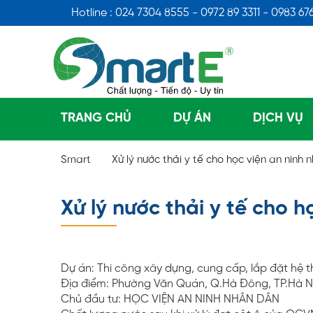
Hotline : 024 7304 8555 - 0972 89 3311 - 0983 67
TRANG CHỦ
DỰ ÁN
DỊCH VỤ
Smart
Xử lý nước thải y tế cho học viện an ninh
Xử lý nước thải y tế cho 
Dự án: Thi công xây dựng, cung cấp, lắp đặt hệ 
Địa điểm: Phường Văn Quán, Q.Hà Đông, TP.Hà N
Chủ đầu tư: HỌC VIỆN AN NINH NHÂN DÂN