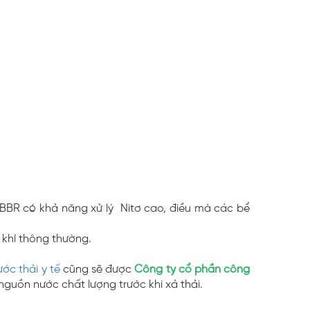
 MBBR có khả năng xử lý Nitơ cao, điều mà các bể
 khí thông thường.
ước thải y tế
cũng sẽ được
Công ty cổ phần công
guồn nước chất lượng trước khi xả thải.