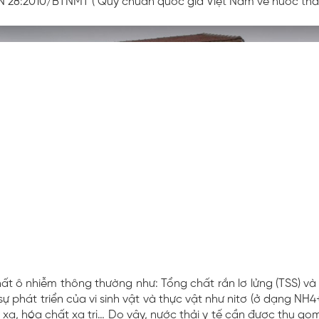
N 28:2010/BTNMT ( Quy chuẩn quốc gia Việt Nam về nước thải 
hất ô nhiễm thông thường như: Tổng chất rắn lơ lửng (TSS) và
sự phát triển của vi sinh vật và thực vật như nitơ (ở dạng NH
 xạ, hóa chất xạ trị… Do vậy, nước thải y tế cần được thu 