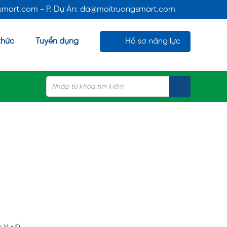
gsmart.com - P. Dự Án: da@moitruongsmart.com
thức
Tuyển dụng
Hồ sơ năng lực