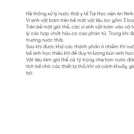
Hệ thống xử lý nước thải y tế Tại Học viện An 
Vi sinh vật bám trên bề mặt vật liệu lọc gồm 3 loại: 
Trên bề mặt giá thể, các vi sinh vật bám vào và t
lý các hợp chất hữu cơ cao phân tử. Trong khi đó
trường nước thải.
Sau khi được khử các thành phần ô nhiễm thì nướ
bể sinh học thiếu khí để duy trì lượng bùn sinh họ
Vật liệu làm giá thể có tỷ trọng nhẹ hơn nước 
tích bể nhờ các thiết bị thổi khí và cánh khuấy, 
bộ.