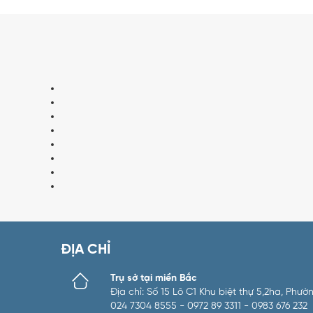
ĐỊA CHỈ
Trụ sở tại miền Bắc
Địa chỉ: Số 15 Lô C1 Khu biệt thự 5,2ha, Ph
024 7304 8555 - 0972 89 3311 - 0983 676 232