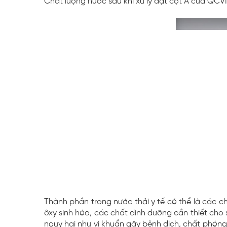
Chất lượng nước sau khi xử lý đạt cột A của QCV
Thành phần trong nước thải y tế có thể là các c
ôxy sinh hóa, các chất dinh dưỡng cần thiết cho 
nguy hại như vi khuẩn gây bệnh dịch, chất phóng