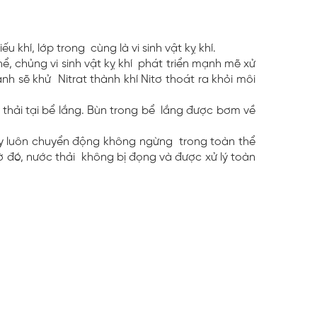
iếu khí, lớp trong cùng là vi sinh vật kỵ khí.
hể, chủng vi sinh vật kỵ khí phát triển mạnh mẽ xử
nh sẽ khử Nitrat thành khí Nitơ thoát ra khỏi môi
 thải tại bể lắng. Bùn trong bể lắng được bơm về
này luôn chuyển động không ngừng trong toàn thể
Nhờ đó, nước thải không bị đọng và được xử lý toàn